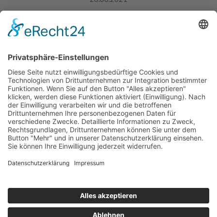
Bei ihr wird etwas mehr Zeit benötigt. Denn: Anders als bei
einer Kfz-Haftpflichtversicherung dürfen die Anbieter den
Antrag auf eine Kaskoversicherung ablehnen. Für eine
solche Ablehnung kann es unterschiedliche Gründe geben.
Deshalb ist es ratsam, die alte Versicherung erst dann zu
kündigen, wenn Sie eine Zusage eines anderen Anbieters
haben.
Mehr lesen
Impressum
|
Datenschutz
|
Cookie-Einstellungen